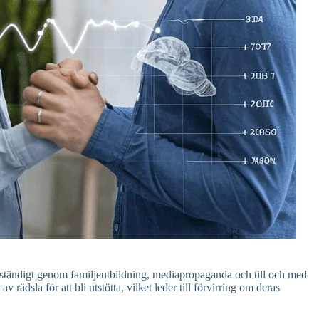
s ständigt genom familjeutbildning, mediapropaganda och till och med
dsla för att bli utstötta, vilket leder till förvirring om deras