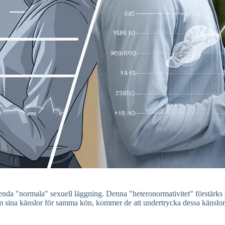
h enda "normala" sexuell läggning. Denna "heteronormativitet" förstärk
ina känslor för samma kön, kommer de att undertrycka dessa känslor av rä