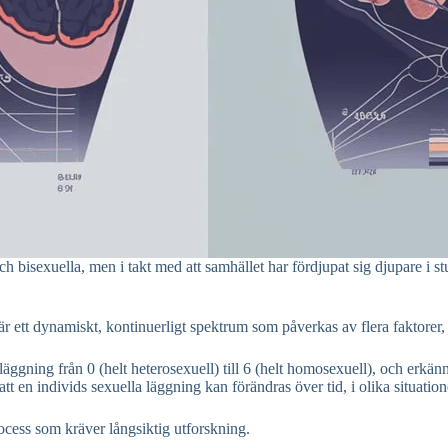
ch bisexuella, men i takt med att samhället har fördjupat sig djupare i 
är ett dynamiskt, kontinuerligt spektrum som påverkas av flera faktorer,
 läggning från 0 (helt heterosexuell) till 6 (helt homosexuell), och erkä
tt en individs sexuella läggning kan förändras över tid, i olika situationer
ocess som kräver långsiktig utforskning.