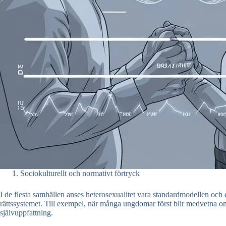
Sociokulturellt och normativt förtryck
I de flesta samhällen anses heterosexualitet vara standardmodellen oc
rättssystemet. Till exempel, när många ungdomar först blir medvetna om s
självuppfattning.