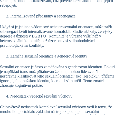
strachu, že budou ostrakizováni, což povede ke zmatku ohledně jejich
sebepojetí.
Internalizované předsudky a sebenegace
I když si je jedinec vědom své neheterosexuální orientace, může zažít
sebenegaci kvůli internalizované homofobii. Studie ukázaly, že výskyt
deprese a úzkosti v LGBTQ+ komunitě je výrazně vyšší než v
heterosexuální komunitě, což úzce souvisí s dlouhodobými
psychologickými konflikty.
Záměna sexuální orientace a genderové identity
Sexuální orientace je často zaměňována s genderovou identitou. Pokud
je například trans muž přitahován ženami, mohou lidé zvenčí
nesprávně klasifikovat jeho sexuální orientaci jako „lesbičku“, přičemž
ignorují jeho mužskou identitu, kterou si sám určil. Tento zmatek
zhoršuje kognitivní potíže.
Nedostatek vědecké sexuální výchovy
Celosvětově nedostatek komplexní sexuální výchovy vedl k tomu, že
mnoho lidí postrádalo základní nástroje k pochopení sexuální