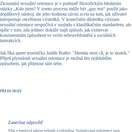
Zkoumání sexuální orientace je v podstatě filozofickým hledáním
otázky „Kdo jsem? V tomto procesu může být „gay test“ použit jako
doplňkový nástroj, ale jeho hodnota závisí zcela na tom, jak uživatel
interpretuje otevřenost výsledků. V konečném důsledku význam
sexuální orientace nespočívá v souladu s klasifikačním standardem, ale
spíše v tom, zda jedinec dokáže najít způsob, jak existovat
konzistentním způsobem ve svém sebeuvědomění a sociálních
interakcích.
Jak říká queer teoretička Judith Butler: "Identita není cíl, je to skutek."
Přijetí plynulosti sexuální orientace je možná tím nejhlubším
způsobem, jak přijmout sám sebe.
PŘEDCHOZÍ
Zanechat odpověď
Vaše e-mailová adresa nebude zveřejněna.
Vyžadované informace jsou