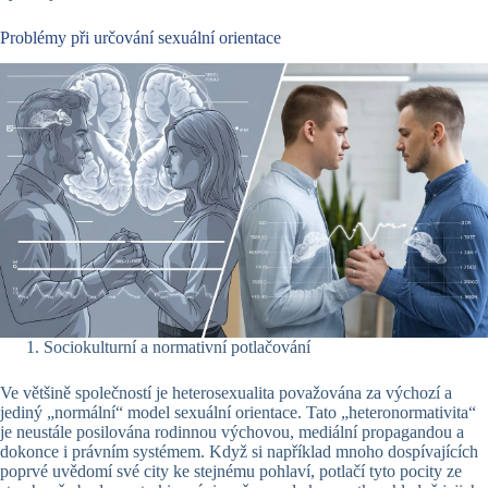
Problémy při určování sexuální orientace
Sociokulturní a normativní potlačování
Ve většině společností je heterosexualita považována za výchozí a
jediný „normální“ model sexuální orientace. Tato „heteronormativita“
je neustále posilována rodinnou výchovou, mediální propagandou a
dokonce i právním systémem. Když si například mnoho dospívajících
poprvé uvědomí své city ke stejnému pohlaví, potlačí tyto pocity ze