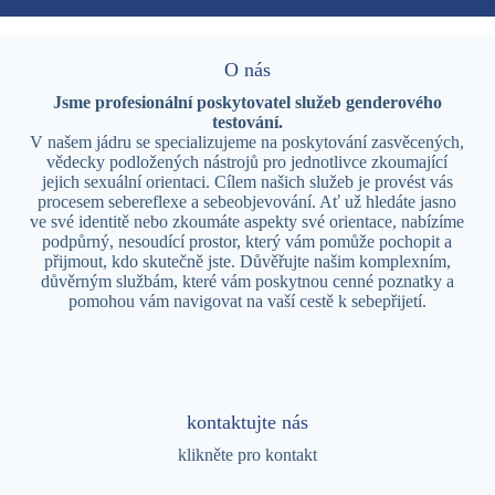
O nás
Jsme profesionální poskytovatel služeb genderového
testování.
V našem jádru se specializujeme na poskytování zasvěcených,
vědecky podložených nástrojů pro jednotlivce zkoumající
jejich sexuální orientaci. Cílem našich služeb je provést vás
procesem sebereflexe a sebeobjevování. Ať už hledáte jasno
ve své identitě nebo zkoumáte aspekty své orientace, nabízíme
podpůrný, nesoudící prostor, který vám pomůže pochopit a
přijmout, kdo skutečně jste. Důvěřujte našim komplexním,
důvěrným službám, které vám poskytnou cenné poznatky a
pomohou vám navigovat na vaší cestě k sebepřijetí.
kontaktujte nás
klikněte pro kontakt