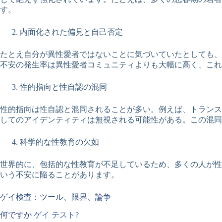
す。
内面化された偏見と自己否定
たとえ自分が異性愛者ではないことに気づいていたとしても、
不安の発生率は異性愛者コミュニティよりも大幅に高く、これ
性的指向と性自認の混同
性的指向は性自認と混同されることが多い。例えば、トランス
してのアイデンティティは無視される可能性がある。この混同
科学的な性教育の欠如
世界的に、包括的な性教育が不足しているため、多くの人が性
いう不安に陥ることがあります。
ゲイ検査：ツール、限界、論争
何ですか
ゲイ
テスト
?