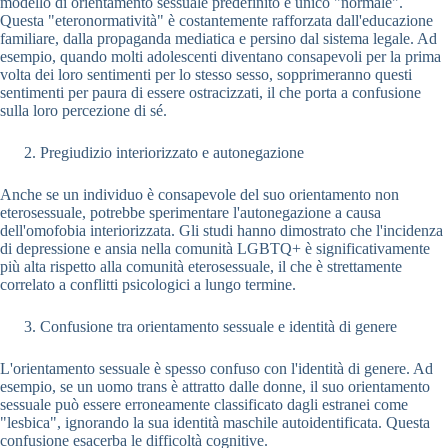
modello di orientamento sessuale predefinito e unico "normale".
Questa "eteronormatività" è costantemente rafforzata dall'educazione
familiare, dalla propaganda mediatica e persino dal sistema legale. Ad
esempio, quando molti adolescenti diventano consapevoli per la prima
volta dei loro sentimenti per lo stesso sesso, sopprimeranno questi
sentimenti per paura di essere ostracizzati, il che porta a confusione
sulla loro percezione di sé.
Pregiudizio interiorizzato e autonegazione
Anche se un individuo è consapevole del suo orientamento non
eterosessuale, potrebbe sperimentare l'autonegazione a causa
dell'omofobia interiorizzata. Gli studi hanno dimostrato che l'incidenza
di depressione e ansia nella comunità LGBTQ+ è significativamente
più alta rispetto alla comunità eterosessuale, il che è strettamente
correlato a conflitti psicologici a lungo termine.
Confusione tra orientamento sessuale e identità di genere
L'orientamento sessuale è spesso confuso con l'identità di genere. Ad
esempio, se un uomo trans è attratto dalle donne, il suo orientamento
sessuale può essere erroneamente classificato dagli estranei come
"lesbica", ignorando la sua identità maschile autoidentificata. Questa
confusione esacerba le difficoltà cognitive.