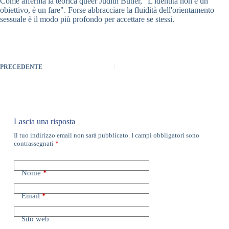
Come afferma la teorica queer Judith Butler, "L'identità non è un
obiettivo, è un fare". Forse abbracciare la fluidità dell'orientamento
sessuale è il modo più profondo per accettare se stessi.
PRECEDENTE
Lascia una risposta
Il tuo indirizzo email non sarà pubblicato.
I campi obbligatori sono
contrassegnati
*
Nome
*
Email
*
Sito web