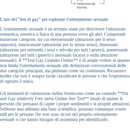
L'uso del "test di gay" per esplorare l'orientamento sessuale
L'orientamento sessuale è un termine usato per descrivere l'attrazione
romantica, emotiva o fisica di una persona verso gli altri. Comprende
numerose categorie, tra cui eterosessuale (attrazione per il sesso
opposto), omosessuale (attrazione per lo stesso sesso), bisessuale
(attrazione per entrambi i sessi e talvolta per tutti i generi), pansessuale
(attrazione per tutti i generi) e asessuale (scarsa o nulla attrazione
sessuale). Il **Test Gay Gratuito Online** è di ampie vedute in quanto
non limita l'orientamento sessuale alle definizioni convenzionali delle
due categorie principali, ma piuttosto come un continuum. Riconosce
inoltre che non è sempre facile classificare le persone e che l'esperienza
di ognuno è unica.
Gli strumenti di valutazione online forniscono come un comodo **I'm
and Gay relatively Free stress Online free Test** modo di aiutare le
persone che pensano di capire i propri sentimenti e le proprie attrazioni.
Sebbene non abbiano una base scientifica, possono comunque essere
utili per le persone che non sono sicure del proprio orientamento
sessuale o che hanno bisogno di assistenza per identificarlo.