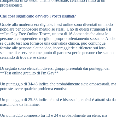
complessità di se stessi, umana o sessuale, cercando l'aiuto di un
professionista.
Che cosa significano davvero i vostri risultati?
Grazie alla moderna era digitale, i test online sono diventati un modo
popolare per conoscere meglio se stessi. Uno di questi strumenti è il
**I'm Gay Free Online Test**, un test di 16 domande che aiuta le
persone a comprendere meglio il proprio orientamento sessuale. Anche
se questo test non fornisce una convalida clinica, può comunque
fornire alle persone alcune idee, incoraggiarle a riflettere sui loro
sentimenti e servire come punto di partenza per le persone che stanno
cercando di trovare se stesse.
Di seguito sono elencati i diversi gruppi presentati dai punteggi del
**Test online gratuito di I'm Gay**.
Un punteggio di 34-48 indica che probabilmente siete omosessuali, ma
potreste avere qualche problema emotivo.
Un punteggio di 25-33 indica che si è bisessuali, cioè si è attratti sia da
maschi che da femmine.
Un punteggio compreso tra 13 e 24 è probabilmente un etero, ma