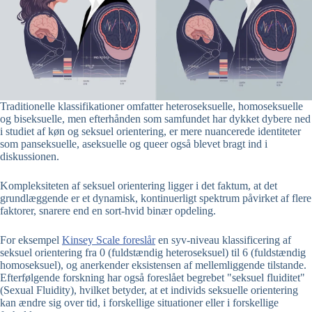
Traditionelle klassifikationer omfatter heteroseksuelle, homoseksuelle
og biseksuelle, men efterhånden som samfundet har dykket dybere ned
i studiet af køn og seksuel orientering, er mere nuancerede identiteter
som panseksuelle, aseksuelle og queer også blevet bragt ind i
diskussionen.
Kompleksiteten af seksuel orientering ligger i det faktum, at det
grundlæggende er et dynamisk, kontinuerligt spektrum påvirket af flere
faktorer, snarere end en sort-hvid binær opdeling.
For eksempel
Kinsey Scale foreslår
en syv-niveau klassificering af
seksuel orientering fra 0 (fuldstændig heteroseksuel) til 6 (fuldstændig
homoseksuel), og anerkender eksistensen af mellemliggende tilstande.
Efterfølgende forskning har også foreslået begrebet "seksuel fluiditet"
(Sexual Fluidity), hvilket betyder, at et individs seksuelle orientering
kan ændre sig over tid, i forskellige situationer eller i forskellige