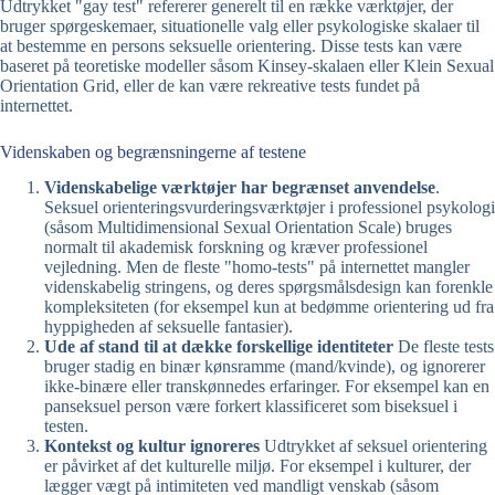
Udtrykket "gay test" refererer generelt til en række værktøjer, der
bruger spørgeskemaer, situationelle valg eller psykologiske skalaer til
at bestemme en persons seksuelle orientering. Disse tests kan være
baseret på teoretiske modeller såsom Kinsey-skalaen eller Klein Sexual
Orientation Grid, eller de kan være rekreative tests fundet på
internettet.
Videnskaben og begrænsningerne af testene
Videnskabelige værktøjer har begrænset anvendelse
.
Seksuel orienteringsvurderingsværktøjer i professionel psykologi
(såsom Multidimensional Sexual Orientation Scale) bruges
normalt til akademisk forskning og kræver professionel
vejledning. Men de fleste "homo-tests" på internettet mangler
videnskabelig stringens, og deres spørgsmålsdesign kan forenkle
kompleksiteten (for eksempel kun at bedømme orientering ud fra
hyppigheden af seksuelle fantasier).
Ude af stand til at dække forskellige identiteter
De fleste tests
bruger stadig en binær kønsramme (mand/kvinde), og ignorerer
ikke-binære eller transkønnedes erfaringer. For eksempel kan en
panseksuel person være forkert klassificeret som biseksuel i
testen.
Kontekst og kultur ignoreres
Udtrykket af seksuel orientering
er påvirket af det kulturelle miljø. For eksempel i kulturer, der
lægger vægt på intimiteten ved mandligt venskab (såsom