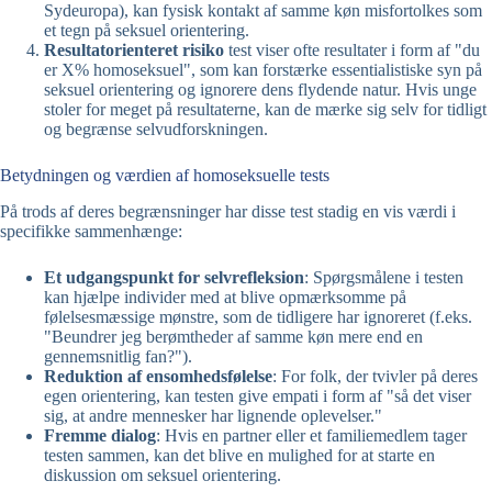
Sydeuropa), kan fysisk kontakt af samme køn misfortolkes som
et tegn på seksuel orientering.
Resultatorienteret risiko
test viser ofte resultater i form af "du
er X% homoseksuel", som kan forstærke essentialistiske syn på
seksuel orientering og ignorere dens flydende natur. Hvis unge
stoler for meget på resultaterne, kan de mærke sig selv for tidligt
og begrænse selvudforskningen.
Betydningen og værdien af homoseksuelle tests
På trods af deres begrænsninger har disse test stadig en vis værdi i
specifikke sammenhænge:
Et udgangspunkt for selvrefleksion
: Spørgsmålene i testen
kan hjælpe individer med at blive opmærksomme på
følelsesmæssige mønstre, som de tidligere har ignoreret (f.eks.
"Beundrer jeg berømtheder af samme køn mere end en
gennemsnitlig fan?").
Reduktion af ensomhedsfølelse
: For folk, der tvivler på deres
egen orientering, kan testen give empati i form af "så det viser
sig, at andre mennesker har lignende oplevelser."
Fremme dialog
: Hvis en partner eller et familiemedlem tager
testen sammen, kan det blive en mulighed for at starte en
diskussion om seksuel orientering.