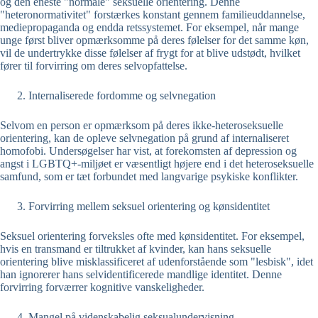
og den eneste "normale" seksuelle orientering. Denne
"heteronormativitet" forstærkes konstant gennem familieuddannelse,
mediepropaganda og endda retssystemet. For eksempel, når mange
unge først bliver opmærksomme på deres følelser for det samme køn,
vil de undertrykke disse følelser af frygt for at blive udstødt, hvilket
fører til forvirring om deres selvopfattelse.
Internaliserede fordomme og selvnegation
Selvom en person er opmærksom på deres ikke-heteroseksuelle
orientering, kan de opleve selvnegation på grund af internaliseret
homofobi. Undersøgelser har vist, at forekomsten af depression og
angst i LGBTQ+-miljøet er væsentligt højere end i det heteroseksuelle
samfund, som er tæt forbundet med langvarige psykiske konflikter.
Forvirring mellem seksuel orientering og kønsidentitet
Seksuel orientering forveksles ofte med kønsidentitet. For eksempel,
hvis en transmand er tiltrukket af kvinder, kan hans seksuelle
orientering blive misklassificeret af udenforstående som "lesbisk", idet
han ignorerer hans selvidentificerede mandlige identitet. Denne
forvirring forværrer kognitive vanskeligheder.
Mangel på videnskabelig seksualundervisning