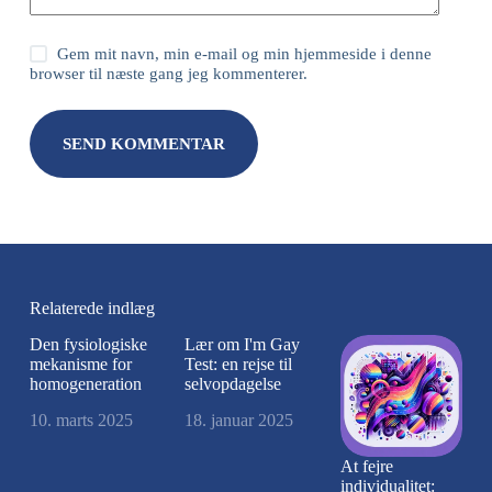
Gem mit navn, min e-mail og min hjemmeside i denne
browser til næste gang jeg kommenterer.
SEND KOMMENTAR
Relaterede indlæg
Den fysiologiske
Lær om I'm Gay
mekanisme for
Test: en rejse til
homogeneration
selvopdagelse
10. marts 2025
18. januar 2025
At fejre
individualitet: