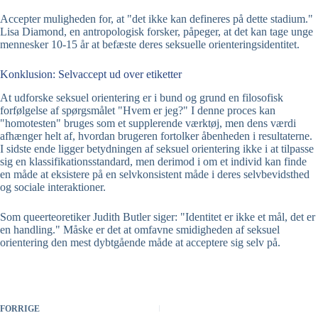
Accepter muligheden for, at "det ikke kan defineres på dette stadium."
Lisa Diamond, en antropologisk forsker, påpeger, at det kan tage unge
mennesker 10-15 år at befæste deres seksuelle orienteringsidentitet.
Konklusion: Selvaccept ud over etiketter
At udforske seksuel orientering er i bund og grund en filosofisk
forfølgelse af spørgsmålet "Hvem er jeg?" I denne proces kan
"homotesten" bruges som et supplerende værktøj, men dens værdi
afhænger helt af, hvordan brugeren fortolker åbenheden i resultaterne.
I sidste ende ligger betydningen af seksuel orientering ikke i at tilpasse
sig en klassifikationsstandard, men derimod i om et individ kan finde
en måde at eksistere på en selvkonsistent måde i deres selvbevidsthed
og sociale interaktioner.
Som queerteoretiker Judith Butler siger: "Identitet er ikke et mål, det er
en handling." Måske er det at omfavne smidigheden af seksuel
orientering den mest dybtgående måde at acceptere sig selv på.
FORRIGE