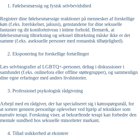
Følelsesmæssig og fysisk selvbevidsthed
Registrer dine følelsesmæssige reaktioner på mennesker af forskellige
køn (f.eks. forelskelser, jalousi), genstandene for dine seksuelle
fantasier og dit komfortniveau i intime forhold. Bemærk, at
følelsesmæssig tiltrækning og seksuel tiltrækning måske ikke er det
samme (f.eks. aseksuelle personer med romantisk tilbøjelighed).
Eksponering for forskellige fortællinger
Læs selvbiografier af LGBTQ+-personer, deltag i diskussioner i
samfundet (f.eks. onlinefora eller offline støttegrupper), og sammenlign
dine egne erfaringer med andres livshistorier.
Professionel psykologisk rådgivning
Arbejd med en rådgiver, der har specialiseret sig i kønsspørgsmål, for
at sortere gennem personlige oplevelser ved hjælp af teknikker som
narrativ terapi. Forskning viser, at bekræftende terapi kan forbedre den
mentale sundhed hos seksuelle minoriteter markant.
Tillad usikkerhed at eksistere