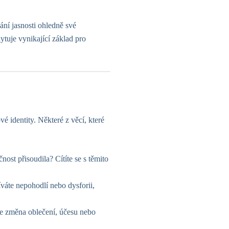
ání jasnosti ohledně své
kytuje vynikající základ pro
é identity. Některé z věcí, které
ost přisoudila? Cítíte se s těmito
íváte nepohodlí nebo dysforii,
je změna oblečení, účesu nebo