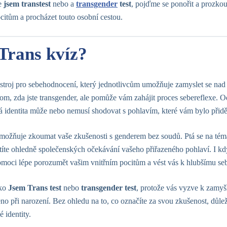
te
jsem transtest
nebo a
transgender
test
, pojďme se ponořit a prozko
tům a procházet touto osobní cestou.
 Trans kvíz?
ástroj pro sebehodnocení, který jednotlivcům umožňuje zamyslet se nad
om, zda jste transgender, ale pomůže vám zahájit proces sebereflexe. 
 identita může nebo nemusí shodovat s pohlavím, které vám bylo přidě
ožňuje zkoumat vaše zkušenosti s genderem bez soudů. Ptá se na témata
cítíte ohledně společenských očekávání vašeho přiřazeného pohlaví. I 
moci lépe porozumět vašim vnitřním pocitům a vést vás k hlubšímu se
ako
Jsem Trans test
nebo
transgender test
, protože vás vyzve k zamyšle
no při narození. Bez ohledu na to, co označíte za svou zkušenost, důleži
 identity.