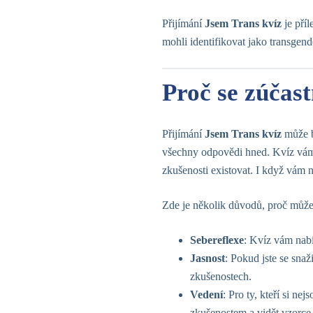
Přijímání
Jsem Trans kvíz
je příl
mohli identifikovat jako transgend
Proč se zúčas
Přijímání
Jsem Trans kvíz
může b
všechny odpovědi hned. Kvíz vám
zkušenosti existovat. I když vám
Zde je několik důvodů, proč může
Sebereflexe
: Kvíz vám nabí
Jasnost
: Pokud jste se sna
zkušenostech.
Vedení
: Pro ty, kteří si n
zkušenostem a vidět vzorce