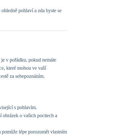
te ohledně pohlaví a zda byste se
 je v pořádku, pokud nemáte
e, které mohou ve vaší
cestě za sebepoznáním.
isející s pohlavím.
í obrázek o vašich pocitech a
 vám pomůže lépe porozumět vlastním