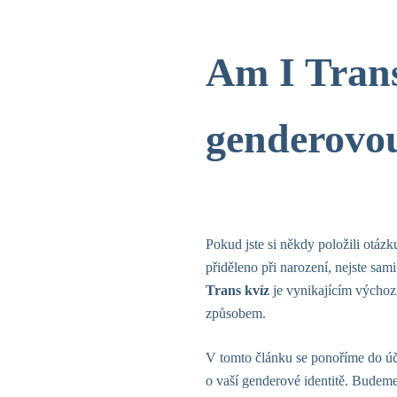
Am I Trans
genderovou
Pokud jste si někdy položili otáz
přiděleno při narození, nejste sam
Trans kvíz
je vynikajícím výchoz
způsobem.
V tomto článku se ponoříme do ú
o vaší genderové identitě. Budeme