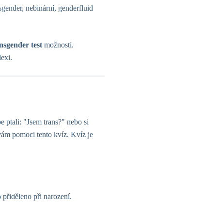
sgender, nebinární, genderfluid
nsgender test
možnosti.
lexi.
 ptali: "Jsem trans?" nebo si
vám pomoci tento kvíz. Kvíz je
 přiděleno při narození.