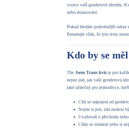
vzorce vaší genderové identity. Kv
nebo dotazování.
Pokud hledáte podrobnější odraz s
Pamatujte však, že tyto testy nemoh
Kdo by se měl
The
Jsem Trans kvíz
je pro každ
nejste jisti, jak vaše genderová 
také užitečný pro jednotlivce, kteří
Cítit se odpojeni od gender
Nejste si jisti, zda mohou b
Uvažovali o přechodu nebo ma
Cítíte se zmatení nebo si nej