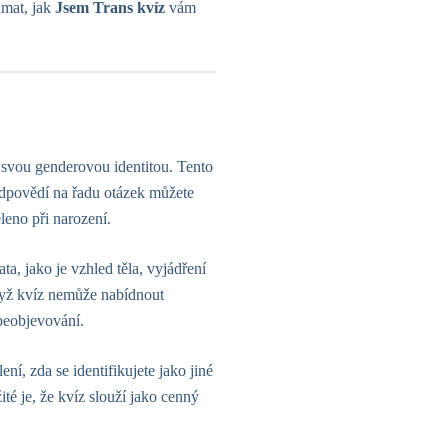
umat, jak
Jsem Trans kvíz
vám
 svou genderovou identitou. Tento
Odpovědí na řadu otázek můžete
leno při narození.
, jako je vzhled těla, vyjádření
když kvíz nemůže nabídnout
beobjevování.
ní, zda se identifikujete jako jiné
té je, že kvíz slouží jako cenný