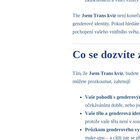
The
Jsem Trans kvíz
není konečná
genderové identity. Pokud hledát
pochopení vašeho vnitřního světa.
Co se dozvíte
Tím, že
Jsem Trans kvíz
, budete
můžete prozkoumat, zahrnují:
Vaše pohodlí s genderov
očekáváními dobře, nebo js
Vaše tělo a genderová iden
protože vaše tělo není v so
Průzkum genderového vy
make-upu – a cítili jste se 