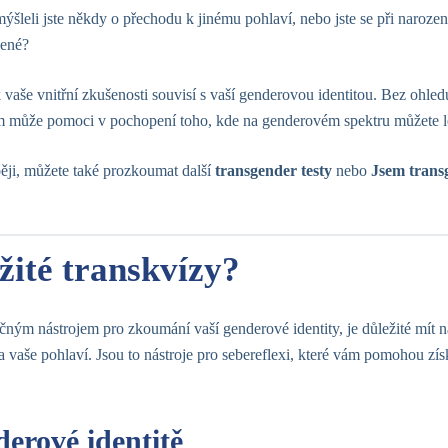
mýšleli jste někdy o přechodu k jinému pohlaví, nebo jste se při narození
lené?
 vaše vnitřní zkušenosti souvisí s vaší genderovou identitou. Bez ohledu 
 může pomoci v pochopení toho, kde na genderovém spektru můžete l
uběji, můžete také prozkoumat další
transgender testy
nebo
Jsem trans
žité transkvízy?
ečným nástrojem pro zkoumání vaší genderové identity, je důležité mít 
 vaše pohlaví. Jsou to nástroje pro sebereflexi, které vám pomohou zís
derové identitě