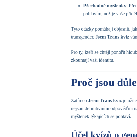
Přechodné myšlenky
: Pře
pohlavím, než je vaše přidě
Tyto otázky pomáhají objasnit, jak
transgender,
Jsem Trans kvíz
vám
Pro ty, kteří se chtějí ponořit hlo
zkoumají vaši identitu.
Proč jsou důle
Zatímco
Jsem Trans kvíz
je užit
nejsou definitivními odpověďmi na
myšlenek týkajících se pohlaví.
Účel kvízů o gen