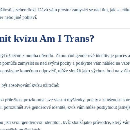
ežitostí k sebereflexi. Dává vám prostor zamyslet se nad tím, jak se cítí
er nebo jiné pohlaví.
tnit kvízu Am I Trans?
ýt užitečné z mnoha důvodů. Zkoumání genderové identity je proces a
 pomůže zamyslet se nad svými pocity a poskytne vám náhled na vzorc
 neposkytne konečnou odpověď, může sloužit jako výchozí bod na vaší 
 být absolvování kvízu užitečné:
zí příležitost prozkoumat své vlastní myšlenky, pocity a zkušenosti souv
žili porozumět své genderové identitě, kvíz vám může poskytnout jasnějš
ejsou jisti svou genderovou identitou, kvíz slouží jako průvodce, který
 ve vašich myšlenkách.