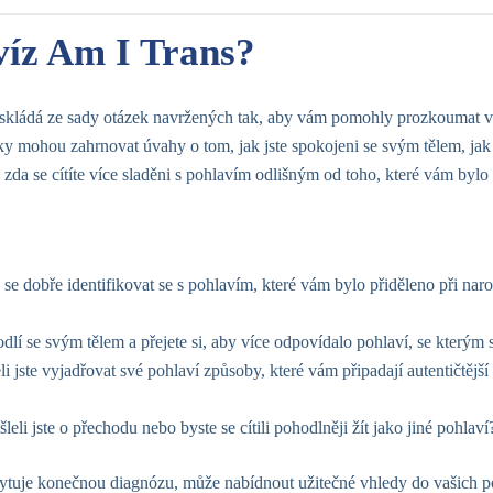
víz Am I Trans?
skládá ze sady otázek navržených tak, aby vám pomohly prozkoumat v
ky mohou zahrnovat úvahy o tom, jak jste spokojeni se svým tělem, jak se
 zda se cítíte více sladěni s pohlavím odlišným od toho, které vám bylo
te se dobře identifikovat se s pohlavím, které vám bylo přiděleno při naro
odlí se svým tělem a přejete si, aby více odpovídalo pohlaví, se kterým 
li jste vyjadřovat své pohlaví způsoby, které vám připadají autentičtějš
leli jste o přechodu nebo byste se cítili pohodlněji žít jako jiné pohlaví
tuje konečnou diagnózu, může nabídnout užitečné vhledy do vašich po