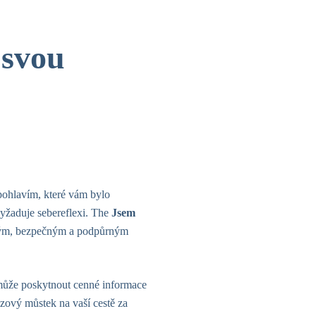
 svou
s pohlavím, které vám bylo
vyžaduje sebereflexi. The
Jsem
aným, bezpečným a podpůrným
 může poskytnout cenné informace
azový můstek na vaší cestě za