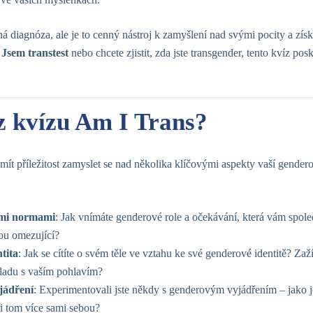
 diagnóza, ale je to cenný nástroj k zamyšlení nad svými pocity a získ
e
Jsem transtest
nebo chcete zjistit, zda jste transgender, tento kvíz pos
 z kvízu Am I Trans?
 mít příležitost zamyslet se nad několika klíčovými aspekty vaší genderov
ými normami
: Jak vnímáte genderové role a očekávání, která vám společn
ou omezující?
tita
: Jak se cítíte o svém těle ve vztahu ke své genderové identitě? Zaž
uladu s vaším pohlavím?
jádření
: Experimentovali jste někdy s genderovým vyjádřením – jako 
při tom více sami sebou?