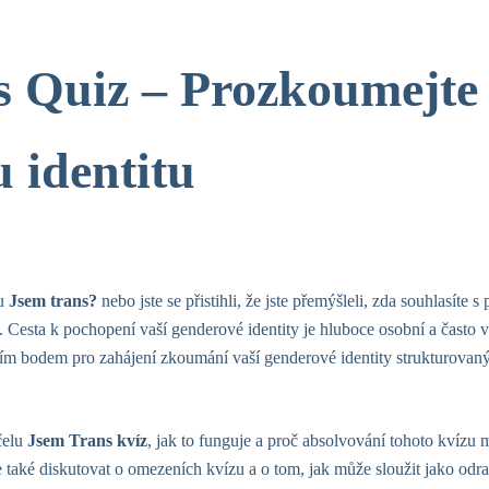
 Quiz – Prozkoumejte
 identitu
ku
Jsem trans?
nebo jste se přistihli, že jste přemýšleli, zda souhlasíte 
i. Cesta k pochopení vaší genderové identity je hluboce osobní a často 
ím bodem pro zahájení zkoumání vaší genderové identity strukturov
čelu
Jsem Trans kvíz
, jak to funguje a proč absolvování tohoto kvízu
 také diskutovat o omezeních kvízu a o tom, jak může sloužit jako odr