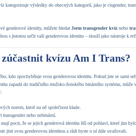
íz kategorizuje výsledky do obecných kategorií, jako je cisgender, tran
vé genderové identity, můžete hledat
Jsem transgender kvíz
nebo
tra
ou s jistotou určit vaši genderovou identitu – slouží jako nástroje k ref
 zúčastnit kvízu Am I Trans?
ého, kdo zpochybňuje svou genderovou identitu. Pokud jste se sami sebe
identita zapadá do tradičního mužsko-ženského binárního systému, může 
:
ových norem, které na ně společnost klade.
ýt transgender nebo nebinární.
jí pocit, že se jejich genderová identita liší od pohlaví, které jim bylo
ste jisti svou genderovou identitou a rádi byste o ní dále uvažovali.