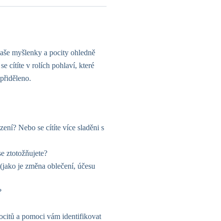
aše myšlenky a pocity ohledně
 cítíte v rolích pohlaví, které
 přiděleno.
zení? Nebo se cítíte více sladěni s
se ztotožňujete?
í (jako je změna oblečení, účesu
?
citů a pomoci vám identifikovat