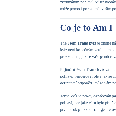
zkoumáním pohlaví. Ať už hledá
může pomoci porozumět vašim poci
Co je to Am I
The
Jsem Trans kvíz
je online n
kvíz není konečným verdiktem o t
prozkoumat, jak se vaše genderová
Přijímání
Jsem Trans kvíz
vám um
pohlaví, genderové role a jak se 
definitivní odpověď, může vám po
Tento kvíz je někdy označován j
pohlaví, než jaké vám bylo přiděle
první krok při zkoumání genderové