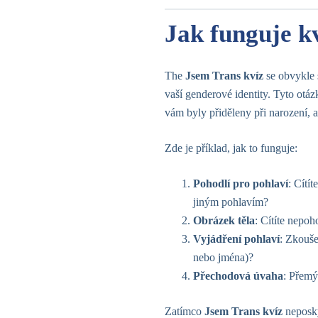
Jak funguje k
The
Jsem Trans kvíz
se obvykle 
vaší genderové identity. Tyto otáz
vám byly přiděleny při narození, a
Zde je příklad, jak to funguje:
Pohodlí pro pohlaví
: Cítí
jiným pohlavím?
Obrázek těla
: Cítíte nepoh
Vyjádření pohlaví
: Zkouše
nebo jména)?
Přechodová úvaha
: Přemýš
Zatímco
Jsem Trans kvíz
neposky