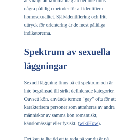
är viktigt att komma ihåg att det inte finns
några pålitliga metoder för att identifiera
homosexualitet. Självidentifiering och fritt
uttryck för orientering är de mest pålitliga
indikatorerna.
Spektrum av sexuella
läggningar
Sexuell läggning finns på ett spektrum och är
inte begränsad till strikt definierade kategorier.
Oavsett kön, används termen "gay" ofta för att
karakterisera personer som attraheras av andra
människor av samma kön romantiskt,
känslomässigt eller fysiskt. (
wikiHow
).
Det kan ta lite tid att ta reda på var du är på