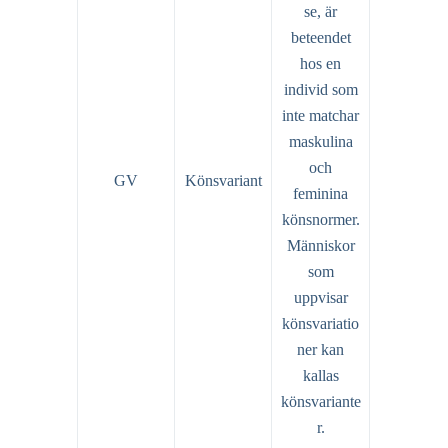
se, är
beteendet
hos en
individ som
inte matchar
maskulina
och
GV
Könsvariant
feminina
könsnormer.
Människor
som
uppvisar
könsvariatio
ner kan
kallas
könsvariante
r.