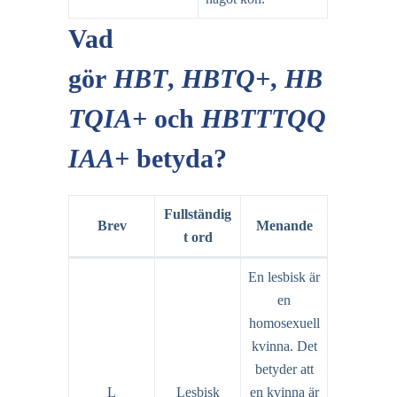
Vad
gör
HBT
,
HBTQ+
,
HB
TQIA+
och
HBTTTQQ
IAA+
betyda?
Fullständig
Brev
Menande
t ord
En lesbisk är
en
homosexuell
kvinna. Det
betyder att
L
Lesbisk
en kvinna är