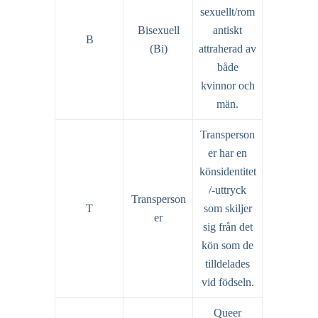
sexuellt/rom
Bisexuell
antiskt
B
(Bi)
attraherad av
både
kvinnor och
män.
Transperson
er har en
könsidentitet
/-uttryck
Transperson
T
som skiljer
er
sig från det
kön som de
tilldelades
vid födseln.
Queer