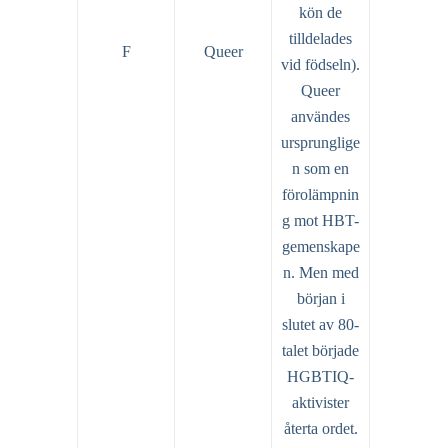
kön de
tilldelades
F
Queer
vid födseln).
Queer
användes
ursprunglige
n som en
förolämpnin
g mot HBT-
gemenskape
n. Men med
början i
slutet av 80-
talet började
HGBTIQ-
aktivister
återta ordet.