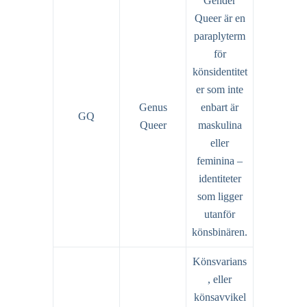
Gender
Queer är en
paraplyterm
för
könsidentitet
er som inte
Genus
enbart är
GQ
Queer
maskulina
eller
feminina –
identiteter
som ligger
utanför
könsbinären.
Könsvarians
, eller
könsavvikel