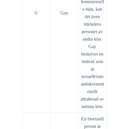
homosexuell
a män, kan
G
Gay
det även
inkludera
personer av
andra kön.
Gay
beskriver en
individ som
är
sexuellt/rom
antiskt/emoti
onellt
attraherad av
samma kön.
En bisexuell
person är