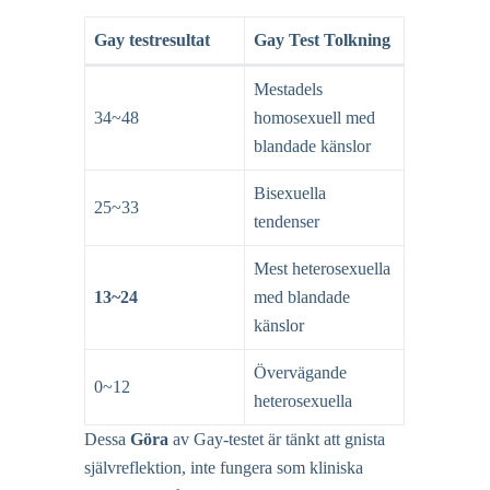
Gay testresultat
Gay Test Tolkning
Mestadels
34~48
homosexuell med
blandade känslor
Bisexuella
25~33
tendenser
Mest heterosexuella
13~24
med blandade
känslor
Övervägande
0~12
heterosexuella
Dessa
Göra
av Gay-testet är tänkt att gnista
självreflektion, inte fungera som kliniska