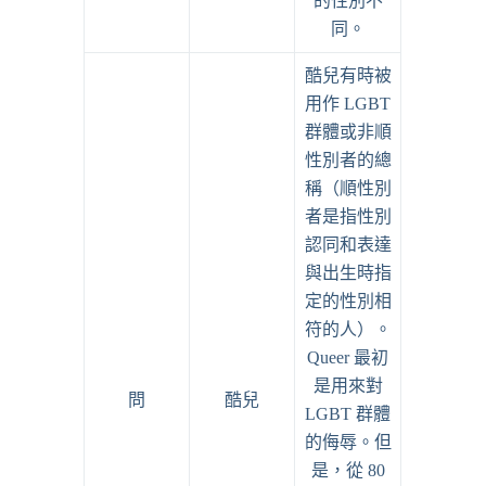
的性別不
同。
酷兒有時被
用作 LGBT
群體或非順
性別者的總
稱（順性別
者是指性別
認同和表達
與出生時指
定的性別相
符的人）。
Queer 最初
是用來對
問
酷兒
LGBT 群體
的侮辱。但
是，從 80