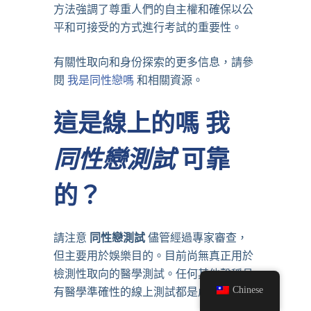
方法強調了尊重人們的自主權和確保以公
平和可接受的方式進行考試的重要性。
有關性取向和身份探索的更多信息，請參
閱
我是同性戀嗎
和相關資源。
這是線上的嗎 我
同性戀測試
可靠
的？
請注意
同性戀測試
儘管經過專家審查，
但主要用於娛樂目的。目前尚無真正用於
檢測性取向的醫學測試。任何其他聲稱具
Chinese
有醫學準確性的線上測試都是虛假的。