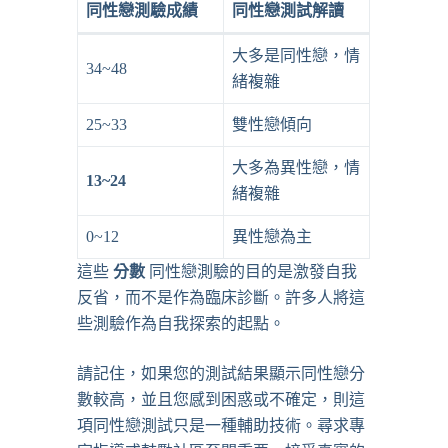
同性戀測驗成績
同性戀測試解讀
大多是同性戀，情
34~48
緒複雜
25~33
雙性戀傾向
大多為異性戀，情
13~24
緒複雜
0~12
異性戀為主
這些
分數
同性戀測驗的目的是激發自我
反省，而不是作為臨床診斷。許多人將這
些測驗作為自我探索的起點。
請記住，如果您的測試結果顯示同性戀分
數較高，並且您感到困惑或不確定，則這
項同性戀測試只是一種輔助技術。尋求專