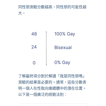
同性戀測驗分數越高，同性戀的可能性越
大，
了解最終得分對於解讀「我是同性戀嗎」
測驗的結果是必要的。通常，這些分數表
明一個人在性取向連續體中的潛在位置。
以下是一個廣泛的經驗法則：