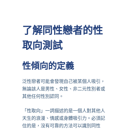
了解同性戀者的性
取向測試
性傾向的定義
泛性戀者可能會發現自己被某個人吸引，
無論該人是男性、女性、非二元性別者或
其他任何性別認同。
「性取向」一詞描述的是一個人對其他人
天生的浪漫、情感或身體吸引力。必須記
住的是，沒有可靠的方法可以識別同性