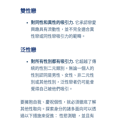
雙性戀
對同性和異性的吸引力
.
它承認戀愛
興趣具有流動性，並不完全適合異
性戀或同性戀吸引力的範疇。
泛性戀
對所有性別都有吸引力
.
它超越了傳
統的性別二元類別。無論一個人的
性別認同是男性、女性、非二元性
別或其他性別，泛性戀者仍可能會
覺得自己被他們吸引。
要擁抱自我、慶祝個性，就必須徹底了解
其他性取向。探索身分的諸多面向可以透
過以下措施來促進：
性慾測驗
，並且有