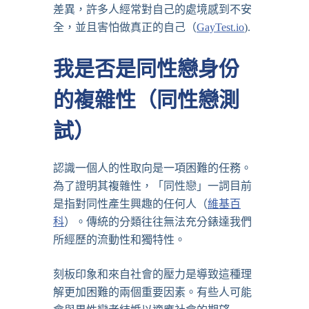
差異，許多人經常對自己的處境感到不安
全，並且害怕做真正的自己（
GayTest.io
).
我是否是同性戀身份
的複雜性（同性戀測
試）
認識一個人的性取向是一項困難的任務。
為了證明其複雜性，「同性戀」一詞目前
是指對同性產生興趣的任何人（
維基百
科
）。傳統的分類往往無法充分錶達我們
所經歷的流動性和獨特性。
刻板印象和來自社會的壓力是導致這種理
解更加困難的兩個重要因素。有些人可能