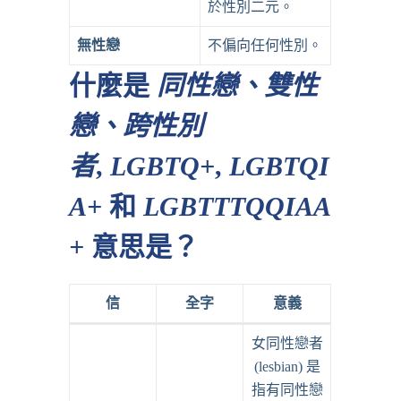
於性別二元。
無性戀
不偏向任何性別。
什麼是
同性戀、雙性
戀、跨性別
者
,
LGBTQ+
,
LGBTQI
A+
和
LGBTTTQQIAA
+
意思是？
信
全字
意義
女同性戀者
(lesbian) 是
指有同性戀