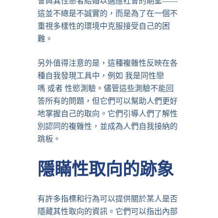
會與異性戀者結婚以適應社會的期望——
這並不總是不誠實的，而是為了在一個不
重視多樣性的環境中克服接受自己的困
難。
另外值得注意的是，這種複雜性反映在各
種自我發現工具中，例如
我是同性戀
嗎
或者
性慾測驗
。儘管這些測驗不能回
答所有的問題，但它們可以幫助人們更好
地掌握自己的取向。它們引導人們了解性
別認同的複雜性，並成為人們自我接納的
跳板。
隱瞞性取向的跡象
有許多指標和行為可以提供關於某人是否
隱藏其性取向的資訊。它們可以指出內部