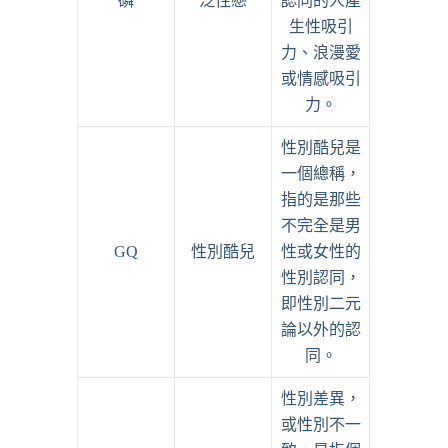
磷
泛性戀
認同的人產
生性吸引
力、浪漫愛
或情感吸引
力。
性別酷兒是
一個總稱，
指的是那些
不完全是男
GQ
性別酷兒
性或女性的
性別認同，
即性別二元
論以外的認
同。
性別差異，
或性別不一