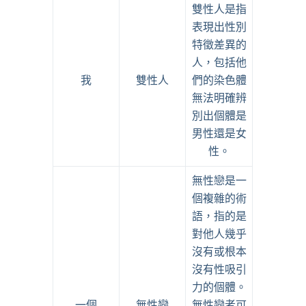
雙性人是指
表現出性別
特徵差異的
人，包括他
我
雙性人
們的染色體
無法明確辨
別出個體是
男性還是女
性。
無性戀是一
個複雜的術
語，指的是
對他人幾乎
沒有或根本
沒有性吸引
力的個體。
一個
無性戀
無性戀者可