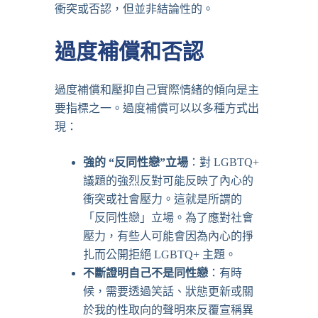
衝突或否認，但並非結論性的。
過度補償和否認
過度補償和壓抑自己實際情緒的傾向是主
要指標之一。過度補償可以以多種方式出
現：
強的
“反同性戀”立場
：對 LGBTQ+
議題的強烈反對可能反映了內心的
衝突或社會壓力。這就是所謂的
「反同性戀」立場。為了應對社會
壓力，有些人可能會因為內心的掙
扎而公開拒絕 LGBTQ+ 主題。
不斷證明自己不是同性戀
：有時
候，需要透過笑話、狀態更新或關
於我的性取向的聲明來反覆宣稱異