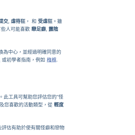
提交
,
虐待狂
， 和
受虐狂
。雖
，有些人可能喜歡
戀足癖
,
露陰
交換為中心，並經過明確同意的
典
或初學者指南，例如
襁褓
.
。此工具可幫助您評估您的“怪
以及您喜歡的活動類型，從
輕度
些評估有助於使有關怪癖和戀物