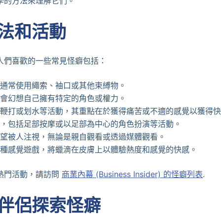
學的方法來理解它們。
法和活動
人們喜歡的一些常見怪癖包括：
通常使用繩索、袖口或其他束縛物。
會幻想自己擁有特定的角色或權力。
鞭打或划水等活動，其重點在於獲得痛苦或不適的感覺以獲得快
，包括足部按摩或以足部為中心的角色扮演等活動。
望被人注視，無論是親自觀看或透過媒體觀看。
種感覺遊戲，將蠟滴在皮膚上以體驗熱度和感覺的快感。
熱門活動，請訪問
商業內幕 (Business Insider) 的怪癖列表
.
伴侶探索怪癖