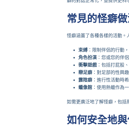
癖的對話正常化，並提供更科
常見的怪癖做
怪癖涵蓋了各種各樣的活動。
束縛
：限制伴侶的行動，
角色扮演
：您或您的伴侶
衝擊遊戲
：包括打屁股、
戀足癖
：對足部的性興趣
露陰癖
：進行性活動時希
蠟像館
：使用熱蠟作為一
如需更廣泛地了解怪癖，包括
如何安全地與