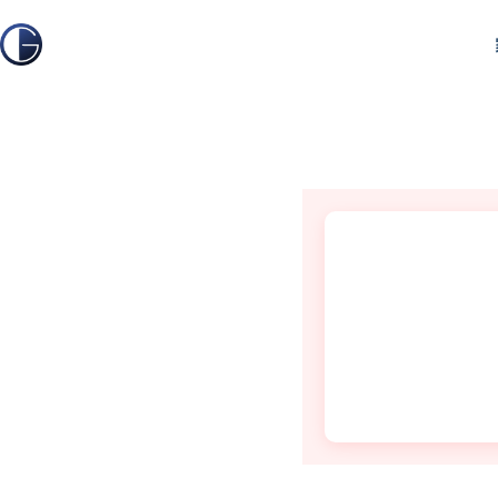
跳
至
內
容