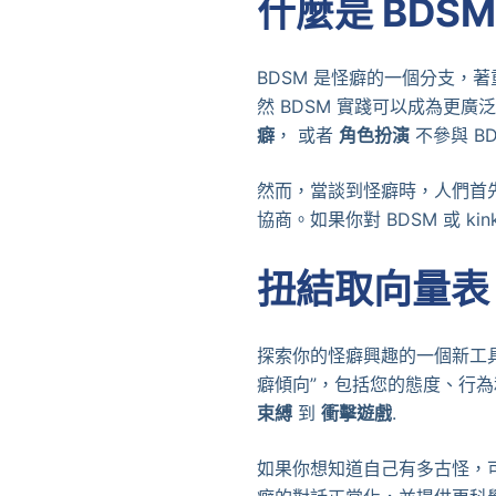
什麼是 BDSM
BDSM 是怪癖的一個分支，
然 BDSM 實踐可以成為更
癖
， 或者
角色扮演
不參與 B
然而，當談到怪癖時，人們首
協商。如果你對 BDSM 或 
扭結取向量表
探索你的怪癖興趣的一個新工
癖傾向”，包括您的態度、行
束縛
到
衝擊遊戲
.
如果你想知道自己有多古怪，