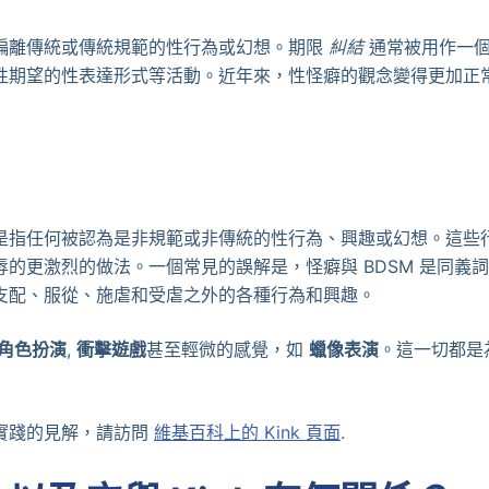
偏離傳統或傳統規範的性行為或幻想。期限
糾結
通常被用作一個
性期望的性表達形式等活動。近年來，性怪癖的觀念變得更加正
是指任何被認為是非規範或非傳統的性行為、興趣或幻想。這些
的更激烈的做法。一個常見的誤解是，怪癖與 BDSM 是同義
支配、服從、施虐和受虐之外的各種行為和興趣。
角色扮演
,
衝擊遊戲
甚至輕微的感覺，如
蠟像表演
。這一切都是
實踐的見解，請訪問
維基百科上的 Kink 頁面
.