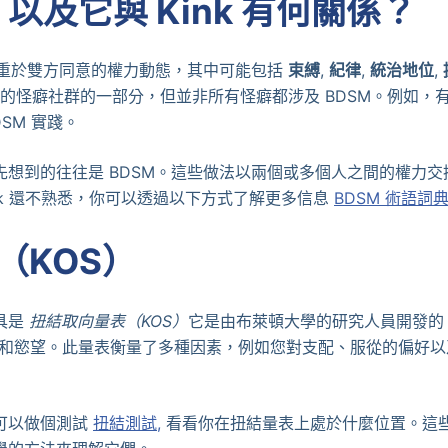
 以及它與 Kink 有何關係？
著重於雙方同意的權力動態，其中可能包括
束縛
,
紀律
,
統治地位
,
廣泛的怪癖社群的一部分，但並非所有怪癖都涉及 BDSM。例如
DSM 實踐。
先想到的往往是 BDSM。這些做法以兩個或多個人之間的權力
kink 還不熟悉，你可以透過以下方式了解更多信息
BDSM 術語詞
（KOS）
具是
扭結取向量表（KOS）
它是由布萊頓大學的研究人員開發的
為和慾望。此量表衡量了多種因素，例如您對支配、服從的偏好
可以做個測試
扭結測試
,
看看你在扭結量表上處於什麼位置。這