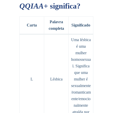
QQIAA+
significa?
Palavra
Carta
Significado
completa
Uma lésbica
é uma
mulher
homossexua
l. Significa
que uma
L
Lésbica
mulher é
sexualmente
/romanticam
ente/emocio
nalmente
atraída por