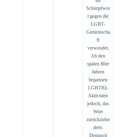
als
Schimpfwor
t gegen die
LGBT-
Gemeinscha
ft
verwendet.
Ab den
späten 80er
Jahren
begannen
LGBTIQ-
Aktivisten
jedoch, das
Wort
zurückzufor
dern.
Dennoch