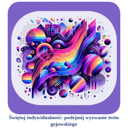
Świętuj indywidualność: podejmij wyzwanie testu
gejowskiego