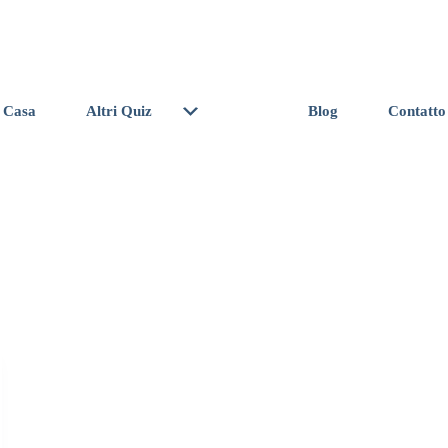
Sono gay?
Quiz
Sono
lesbica?
Casa
Altri Quiz
Blog
Contatto
Quiz
Sono trans?
Quiz
Test di
piegatura