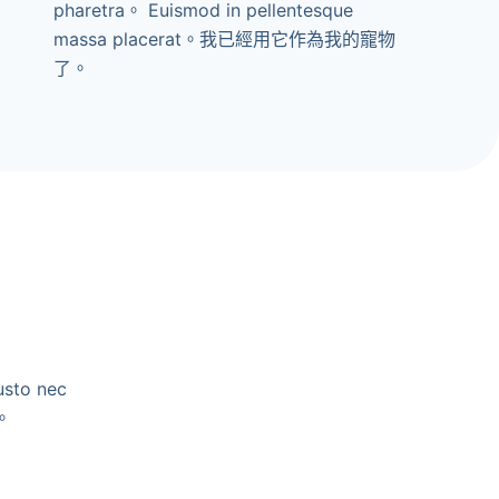
pharetra。 Euismod in pellentesque
massa placerat。我已經用它作為我的寵物
了。
usto nec
。