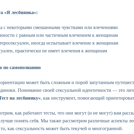
та «Я лесбиянка»:
ка с некоторыми смешанными чувствами или влечениями
онности с равным или частичным влечением к женщинам
теросексуален, иногда испытывает влечение к женщинам
ксуален, практически не имеет влечения к женщинам
во по самопознанию
 ориентации может быть сложным и порой запутанным путешест
одиноки. Понимание своей сексуальной идентичности — это ли
Тест на лесбиянку»
, как инструмент, помогающий ориентировать
отрим, как работают тесты, что они могут (и не могут) вам расск
ы лучше понять себя. Мы также рассмотрим различные аспекты 
то, как сексуальность может быть текучей и многогранной.