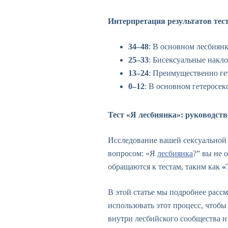
Интерпретация результатов тес
34–48
: В основном лесбиян
25–33
: Бисексуальные накл
13–24
: Преимущественно ге
0–12
: В основном гетеросе
Тест «Я лесбиянка»: руководст
Исследование вашей сексуальной
вопросом: «Я
лесбиянка
?” вы не 
обращаются к тестам, таким как
«
В этой статье мы подробнее рассм
использовать этот процесс, чтоб
внутри лесбийского сообщества и 