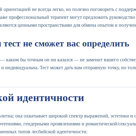
й ориентацией не всегда легко, но полезно поговорить с подд
 даже профессиональный терапевт могут предложить руководств
 являются ценными пространствами для обмена опытом и получе
 тест не сможет вас определить
 — каким бы точным он ни казался — не заменит вашего собств
 и индивидуальна. Тест может дать вам отправную точку, но тол
кой идентичности
литна; она охватывает широкий спектр выражений, эстетики и 
очтениями, гендерными проявлениями и романтической/сексуа
аненных типов лесбийской идентичности: