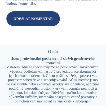
budoucí komentáře.
ODESLAT KOMENTÁŘ
O nás
Jsme profesionální poskytovatel služeb genderového
testování.
V našem jádru se specializujeme na poskytování zasvěcených,
vědecky podložených nástrojů pro jednotlivce zkoumající
jejich sexuální orientaci. Cílem našich služeb je provést vás
procesem sebereflexe a sebeobjevování. Ať už hledáte jasno
ve své identitě nebo zkoumáte aspekty své orientace, nabízíme
podpůrný, nesoudící prostor, který vám pomůže pochopit a
přijmout, kdo skutečně jste. Důvěřujte našim komplexním,
důvěrným službám, které vám poskytnou cenné poznatky a
pomohou vám navigovat na vaší cestě k sebepřijetí.