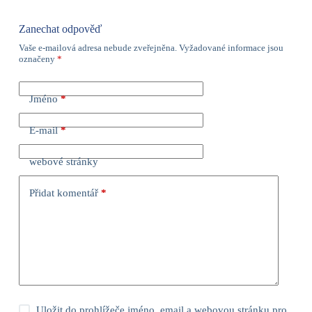
Zanechat odpověď
Vaše e-mailová adresa nebude zveřejněna.
Vyžadované informace jsou
označeny
*
Jméno
*
E-mail
*
webové stránky
Přidat komentář
*
Uložit do prohlížeče jméno, email a webovou stránku pro