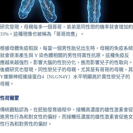
研究發現，母親每多一個哥哥，弟弟是同性戀的機率就會增加約
33%。這種現像也被稱為「哥哥效應」。
根據母體免疫假說，每當一個男性胎兒出生時，母親的免疫系統
就會逐漸產生與 Y 染色體相關的男性特異性抗原。這種免疫反
應越來越強烈，影響大腦的性別分化，進而影響兒子的性取向。
後續研究也發現，同性戀兒子的母親，尤其是有哥哥的母親，其
Y連鎖神經連接蛋白4（NLGN4Y）水平明顯高於異性戀兒子的
母親。
性荷爾蒙
傳統觀點認為，在胚胎發育過程中，接觸高濃度的雄性激素會促
進男性行為和對女性的偏好，而接觸低濃度的雄性激素會促進女
性行為和對男性的偏好。