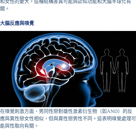
和女性的要大。這種結構差異可能與認知功能和大腦半球化有
關。
大腦反應與嗅覺
在嗅覺刺激方面，男同性戀對雄性激素衍生物（如AND）的反
應與異性戀女性相似，但與異性戀男性不同。這表明嗅覺處理可
能與性取向有關。