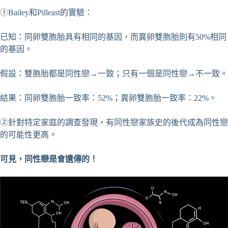
①Bailey和Pilleast的實驗：
已知：同卵雙胞胎具有相同的基因，而異卵雙胞胎則有50%相同
的基因。
假設：雙胞胎都是同性戀→一致；只有一個是同性戀→不一致。
結果：同卵雙胞胎一致率：52%；異卵雙胞胎一致率：22%。
②針對特定家庭的調查發現，有同性戀家族史的後代成為同性戀
的可能性更高。
可見，同性戀是會遺傳的！