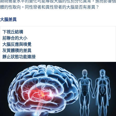
期荷爾蒙水平的變化可能導致大腦的性別分化異常，進而影響個
體的性取向。同性戀者和異性戀者的大腦是否有差異？
大腦差異
下視丘結構
前聯合的大小
大腦反應與嗅覺
灰質體積的差異
靜止狀態功能連接