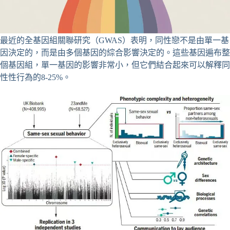
最近的全基因組關聯研究（GWAS）表明，同性戀不是由單一基
因決定的，而是由多個基因的綜合影響決定的。這些基因遍布整
個基因組，單一基因的影響非常小，但它們結合起來可以解釋同
性性行為的8-25%。