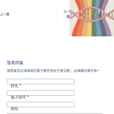
下一
上一頁
個
發表評論
發佈留言必須填寫的電子郵件地址不會公開。
必填欄位標示為
*
*
姓名
*
電子郵件
網站