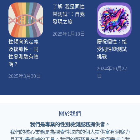
了解“我是同性
戀測試”：自我
發現之旅
2025年1月18日
性傾向的定義
慶祝個性：接
及複雜性，同
受同性戀測試
性戀測驗有效
挑戰
嗎？
2024年10月22
2025年3月30日
日
關於我們
我們是專業的性別檢測服務提供者。
我們的核心業務是為探索性取向的個人提供富有洞察力
且有科學根據的工具。我們的服務旨在引導您完成自我