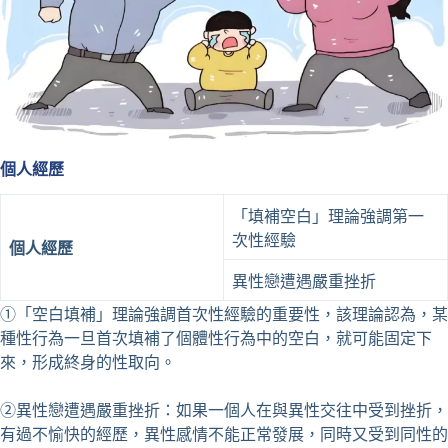
個人經歷
「填補空白」理論強調第一
次性經驗
個人經歷
異性戀遭遇嚴重挫折
①「空白填補」理論強調首次性經驗的重要性，該理論認為，某
種性行為一旦首次填補了個體性行為中的空白，就可能固定下
來，形成終身的性取向。
②異性戀遭遇嚴重挫折：如果一個人在與異性交往中受到挫折，
有過不愉快的經歷，異性感情不能正常發展，同時又受到同性的