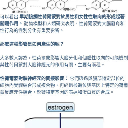
可以看出
早期接觸性荷爾蒙對於男性和女性性取向的形成起著
關鍵作用。
動物模型和人類研究表明，性荷爾蒙對大腦發育和
性行為的性別分化有重要影響。
那麼這種影響是如何產生的呢？
大多數人認為，性荷爾蒙影響大腦分化和個體性取向的可能機制
與性荷爾蒙對大腦神經元的作用有關，主要有兩種。
性荷爾蒙對腦神經元的間接影響：
它們透過與腦部特定部位的
細胞內受體結合形成複合物，再經過核轉位與基因上特定的荷爾
蒙反應元件結合，影響特定基因的表達和蛋白質的合成。