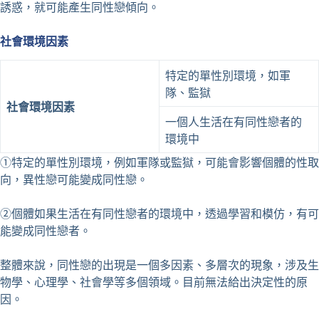
誘惑，就可能產生同性戀傾向。
社會環境因素
特定的單性別環境，如軍
隊、監獄
社會環境因素
一個人生活在有同性戀者的
環境中
①特定的單性別環境，例如軍隊或監獄，可能會影響個體的性取
向，異性戀可能變成同性戀。
②個體如果生活在有同性戀者的環境中，透過學習和模仿，有可
能變成同性戀者。
整體來說，同性戀的出現是一個多因素、多層次的現象，涉及生
物學、心理學、社會學等多個領域。目前無法給出決定性的原
因。