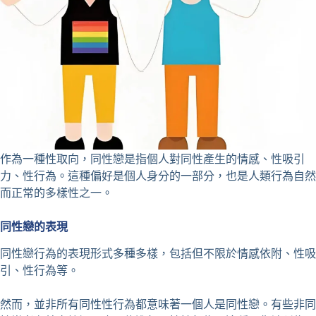
作為一種性取向，同性戀是指個人對同性產生的情感、性吸引
力、性行為。這種偏好是個人身分的一部分，也是人類行為自然
而正常的多樣性之一。
同性戀的表現
同性戀行為的表現形式多種多樣，包括但不限於情感依附、性吸
引、性行為等。
然而，並非所有同性性行為都意味著一個人是同性戀。有些非同