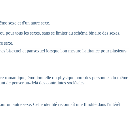
ême sexe et d'un autre sexe.
 ou pour tous les sexes, sans se limiter au schéma binaire des sexes.
re sexe.
es bisexuel et pansexuel lorsque l'on mesure l'attirance pour plusieurs
irance romantique, émotionnelle ou physique pour des personnes du même
ant de penser au-delà des contraintes sociétales.
r un autre sexe. Cette identité reconnaît une fluidité dans l'intérêt