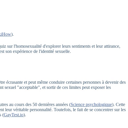
kiHow
).
quiz sur l'homosexualité
d'explorer leurs sentiments et leur attirance,
t son expérience de l'identité sexuelle.
t être écrasante et peut même conduire certaines personnes à devenir des
 sexuel "acceptable", et sortir de ces limites peut exposer les
autres au cours des 50 dernières années (
Science psychologique
). Cette
 leur véritable personnalité. Toutefois, le fait de se concentrer sur les
s (
GayTest.io
).