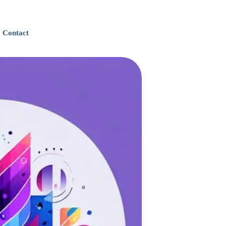
Contact