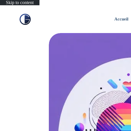
Skip to content
Accueil