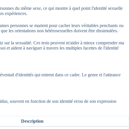
rsonnes du même sexe, ce qui montre à quel point l'identité sexuelle
nos expériences.
taines personnes se marient pour cacher leurs véritables penchants ou
 que les orientations non hétérosexuelles doivent être dissimulées.
iz sur la sexualité
. Ces tests peuvent m'aider à mieux comprendre ma
i et aident à naviguer à travers les multiples facettes de l'identité
éventail d'identités qui entrent dans ce cadre. Le genre et l'attirance
vidus, souvent en fonction de son identité et/ou de son expression
Description