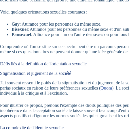
Voici quelques orientations sexuelles courantes :
Gay
: Attirance pour les personnes du même sexe.
Bisexuel
: Attirance pour les personnes du même sexe et d'un aut
Pansexuel
: Attirance pour l'un ou l'autre des sexes ou pour tous l
Comprendre où l'on se situe sur ce spectre peut être un parcours per
même si ces questionnaires ne peuvent donner qu'une idée générale de l'
Défis liés à la définition de l'orientation sexuelle
Stigmatisation et jugement de la société
J'ai souvent ressenti le poids de la stigmatisation et du jugement de la
parias sociaux en raison de leurs préférences sexuelles (
Quora
). La soc
individus à la critique et à l'exclusion.
Pour illustrer ce propos, prenons l'exemple des droits politiques des pe
incohérence dans l'acceptation sociétale laisse souvent beaucoup d'entre 
aspects positifs et d'ignorer les normes sociétales qui stigmatisent les o
La complexité de l'identité sexuelle