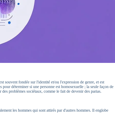
st souvent fondée sur l'identité et/ou l'expression de genre, et est
ables pour déterminer si une personne est homosexuelle ; la seule façon de
er des problèmes sociétaux, comme le fait de devenir des parias.
seulement les hommes qui sont attirés par d'autres hommes. Il englobe