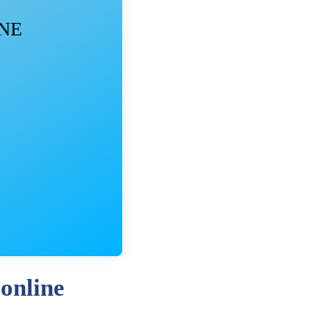
INE
 online