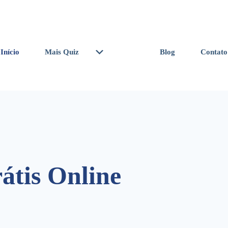
Eu sou gay
Quiz
Eu sou
lésbica Quiz
Início
Mais Quiz
Blog
Contato
Eu sou trans
Quiz
Teste de
torção
átis Online